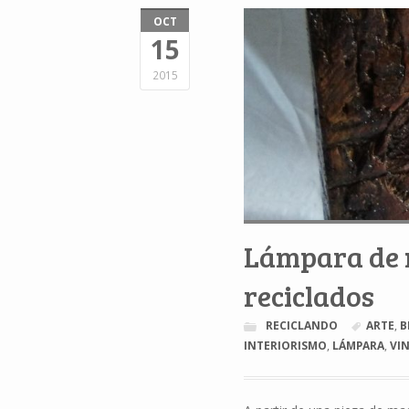
OCT
15
2015
Lámpara de m
reciclados
RECICLANDO
ARTE
,
B
INTERIORISMO
,
LÁMPARA
,
VI