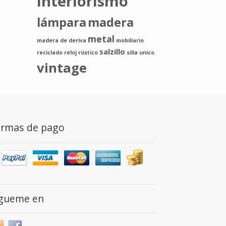
interiorismo
lámpara
madera
metal
madera de deriva
mobiliario
salzillo
reciclado
reloj
rústico
silla
unico
vintage
ormas de pago
ígueme en