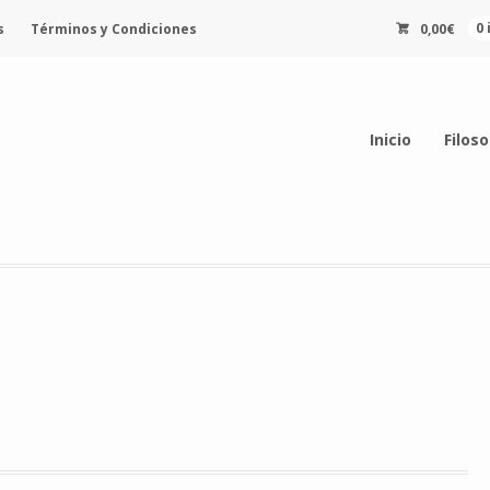
s
Términos y Condiciones
0,00
€
0
Inicio
Filoso