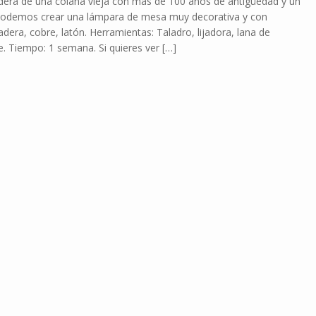
adera de una colaña vieja con más de 100 años de antigüedad y un
 podemos crear una lámpara de mesa muy decorativa y con
dera, cobre, latón. Herramientas: Taladro, lijadora, lana de
nte. Tiempo: 1 semana. Si quieres ver […]