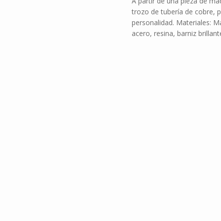
A partir de una pieza de m
trozo de tubería de cobre,
personalidad. Materiales: Ma
acero, resina, barniz brilla