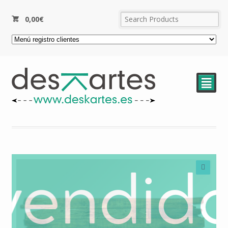
0,00
€
²