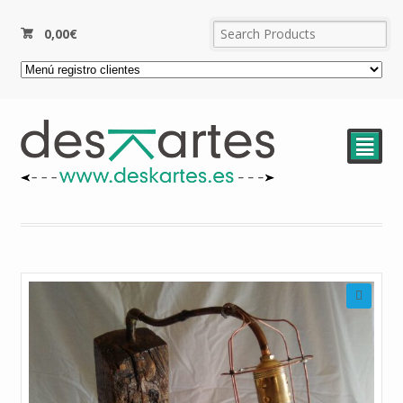
0,00
€
²