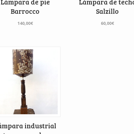
Lámpara de pie
Lámpara de tech
Barrocco
Salzillo
140,00
€
60,00
€
ámpara industrial