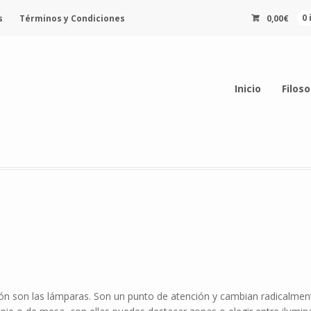
s
Términos y Condiciones
0,00
€
0
Inicio
Filoso
ón son las lámparas. Son un punto de atención y cambian radicalmente 