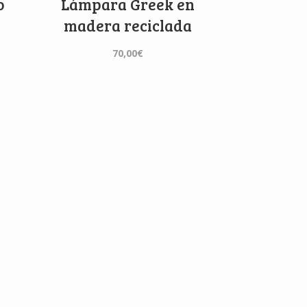
o
Lámpara Greek en
madera reciclada
70,00
€